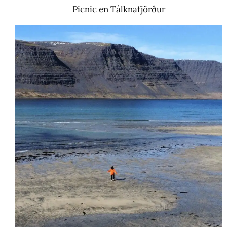
Picnic en Tálknafjörður