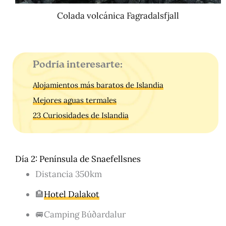
Colada volcánica Fagradalsfjall
Podría interesarte:
Alojamientos más baratos de Islandia
Mejores aguas termales
23 Curiosidades de Islandia
Día 2: Península de Snaefellsnes
Distancia 350km
🏨
Hotel Dalakot
🚐Camping Búðardalur