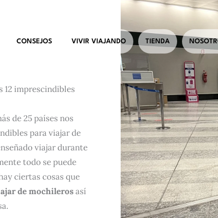
CONSEJOS
VIVIR VIAJANDO
TIENDA
NOSOTR
s 12 imprescindibles
más de 25 países nos
dibles para viajar de
enseñado viajar durante
amente todo se puede
hay ciertas cosas que
iajar de mochileros
así
sa.