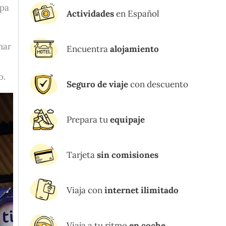
pa
Actividades
en Español
mar
Encuentra
alojamiento
o.
Seguro de viaje
con descuento
Prepara tu
equipaje
Tarjeta
sin comisiones
Viaja con
internet ilimitado
Viaja a tu ritmo
en coche