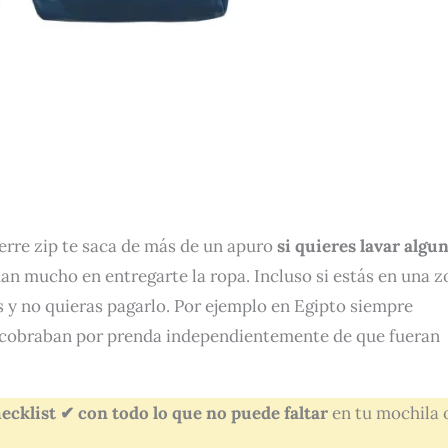
ierre zip te saca de más de un apuro
si quieres lavar algu
rdan mucho en entregarte la ropa. Incluso si estás en una 
s y no quieras pagarlo. Por ejemplo en Egipto siempre
 cobraban por prenda independientemente de que fueran
ecklist ✔ con todo lo que no puede faltar
en tu mochila 