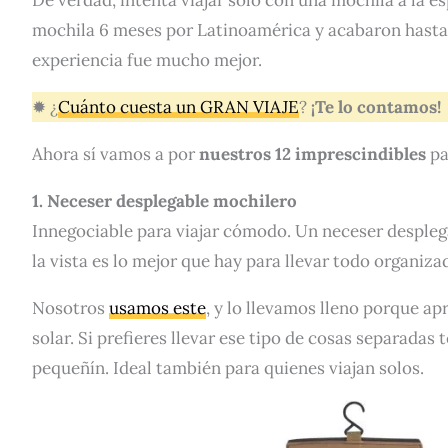
mochila 6 meses por Latinoamérica y acabaron hasta l
experiencia fue mucho mejor.
✹ ¿
Cuánto cuesta un GRAN VIAJE
?
¡Te lo contamos!
Ahora sí vamos a por
nuestros 12 imprescindibles
pa
1. Neceser desplegable mochilero
Innegociable para viajar cómodo. Un neceser desplega
la vista es lo mejor que hay para llevar todo organiza
Nosotros
usamos este
, y lo llevamos lleno porque a
solar. Si prefieres llevar ese tipo de cosas separadas
pequeñín. Ideal también para quienes viajan solos.