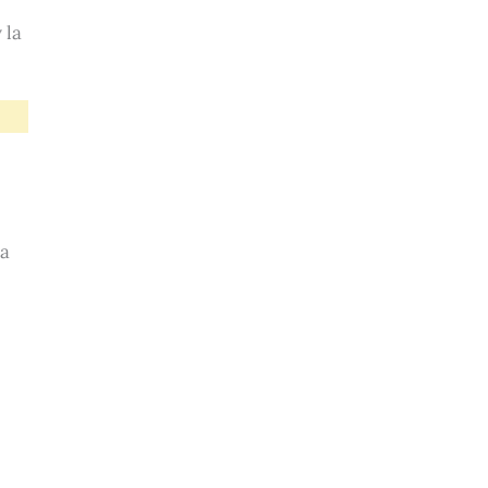
 la
 a