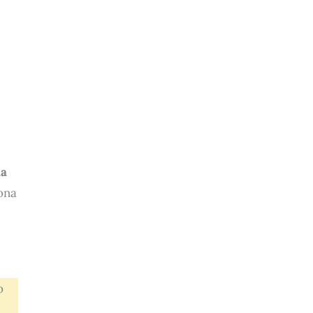
na
zona
o