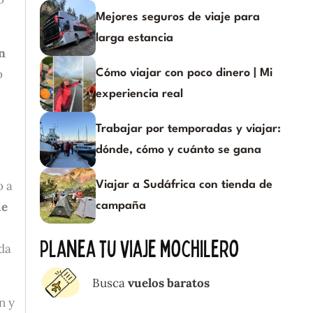
Mejores seguros de viaje para
larga estancia
n
o
Cómo viajar con poco dinero | Mi
experiencia real
Trabajar por temporadas y viajar:
dónde, cómo y cuánto se gana
o a
Viajar a Sudáfrica con tienda de
ue
campaña
Planea tu viaje mochilero
ada
Busca
vuelos baratos
n y