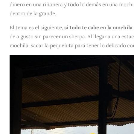
dinero en una riñonera y todo lo demás en una mochi
dentro de la grande.
El tema es el siguiente
, si todo te cabe en la mochil
de a gusto sin parecer un sherpa. Al llegar a una estac
mochila, sacar la pequeñita para tener lo delicado con