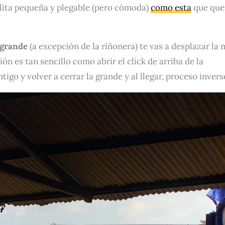
lita pequeña y plegable (pero cómoda)
como esta
que que
a grande
(a excepción de la riñonera) te vas a desplazar la 
ión es tan sencillo como abrir el click de arriba de la
tigo y volver a cerrar la grande y al llegar, proceso invers