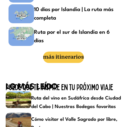
10 días por Islandia | La ruta más
completa
Ruta por el sur de Islandia en 6
días
más itinerarios
Puede que te inspire en tu próximo viaje
LO MÁS LEÍDO
Ruta del vino en Sudáfrica desde Ciudad
del Cabo | Nuestras Bodegas favoritas
Cómo visitar el Valle Sagrado por libre,