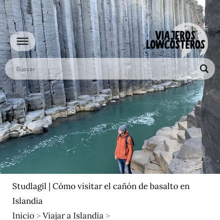
Ir
al
contenido
Studlagil | Cómo visitar el cañón de basalto en
Islandia
Inicio
>
Viajar a Islandia
>