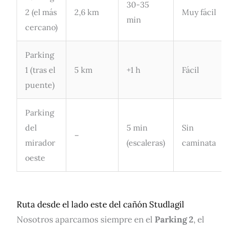
30-35
2 (el más
2,6 km
Muy fácil
min
cercano)
Parking
1 (tras el
5 km
+1 h
Fácil
puente)
Parking
del
5 min
Sin
–
mirador
(escaleras)
caminata
oeste
Ruta desde el lado este del cañón Studlagil
Nosotros aparcamos siempre en el
Parking 2
, el