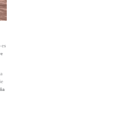
 es
re
la
ie
aña