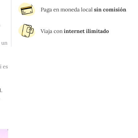
Paga en moneda local
sin comisión
a
Viaja con
internet ilimitado
e un
í es
d.
y