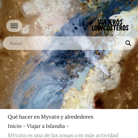
Ir
al
contenido
Qué hacer en Myvatn y alrededores
Inicio
>
Viajar a Islandia
>
Mývatn es una de las zonas con más actividad