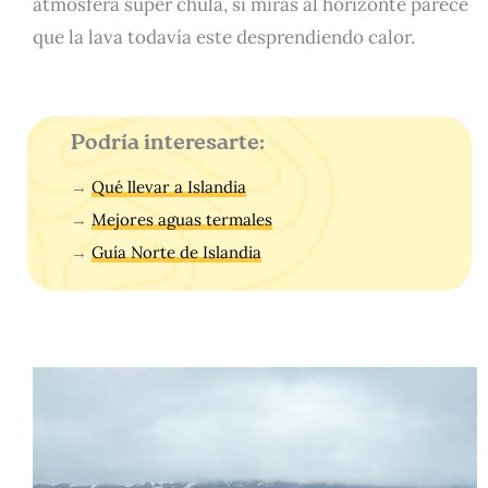
atmósfera súper chula, si miras al horizonte parece
que la lava todavía este desprendiendo calor.
Podría interesarte:
→
Qué llevar a Islandia
→
Mejores aguas termales
→
Guía Norte de Islandia