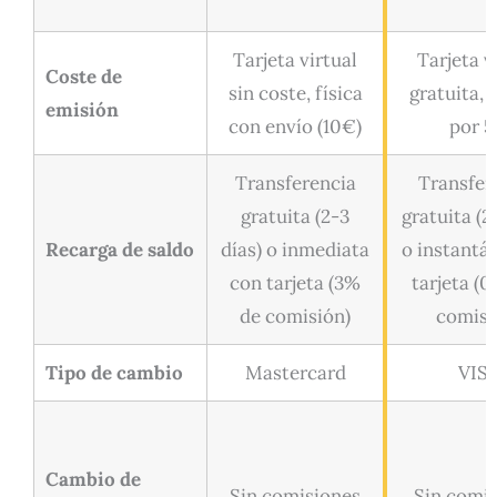
Tarjeta virtual
Tarjeta v
Coste de
sin coste, física
gratuita, 
emisión
con envío (10€)
por 
Transferencia
Transfer
gratuita (2-3
gratuita (2
Recarga de saldo
días) o inmediata
o instantá
con tarjeta (3%
tarjeta (0
de comisión)
comisi
Tipo de cambio
Mastercard
VIS
Cambio de
Sin comisiones
Sin comi