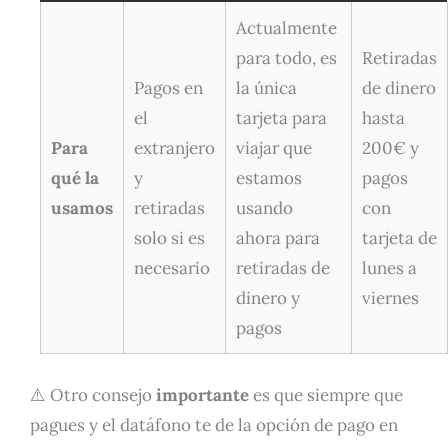
Actualmente
para todo, es
Retiradas
Pagos en
la única
de dinero
el
tarjeta para
hasta
Para
extranjero
viajar que
200€ y
qué la
y
estamos
pagos
usamos
retiradas
usando
con
solo si es
ahora para
tarjeta de
necesario
retiradas de
lunes a
dinero y
viernes
pagos
⚠️ Otro consejo
importante
es que siempre que
pagues y el datáfono te de la opción de pago en