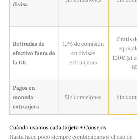
divisa
Gratis de
Retiradas de
1,7% de comisión
equivale
efectivo fuera de
en divisas
100€ (si es
la UE
extranjeras
1€)
Pagos en
Sin comi
moneda
Sin comisiones
extranjera
Cuándo usamos cada tarjeta + Consejos
Hasta hace poco siempre combinábamos el uso de