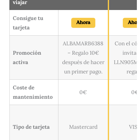
viajar
Consigue tu
Ahora
Ahor
tarjeta
ALBAMARB6388
Con el cód
Promoción
– Regalo 10€
invitac
activa
después de hacer
LLN905M7
un primer pago.
regal
Coste de
0€
0€
mantenimiento
Tipo de tarjeta
Mastercard
VIS