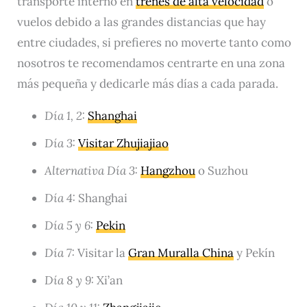
transporte interno en
trenes de alta velocidad
o
vuelos debido a las grandes distancias que hay
entre ciudades, si prefieres no moverte tanto como
nosotros te recomendamos centrarte en una zona
más pequeña y dedicarle más días a cada parada.
Día 1, 2:
Shanghai
Día 3:
Visitar Zhujiajiao
Alternativa Día 3:
Hangzhou
o Suzhou
Día 4:
Shanghai
Día 5 y 6:
Pekin
Día 7:
Visitar la
Gran Muralla China
y Pekín
Día 8 y 9:
Xi’an