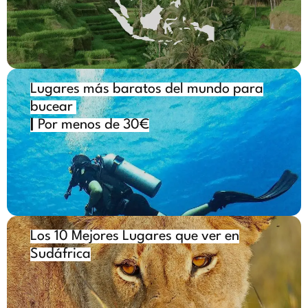
Lugares más baratos del mundo para
bucear
|
Por menos de 30€
Los 10 Mejores Lugares que ver en
Sudáfrica