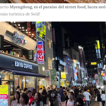
barrio
Myengdong, es el paraíso del street food, luces neó
más turística de Seúl!