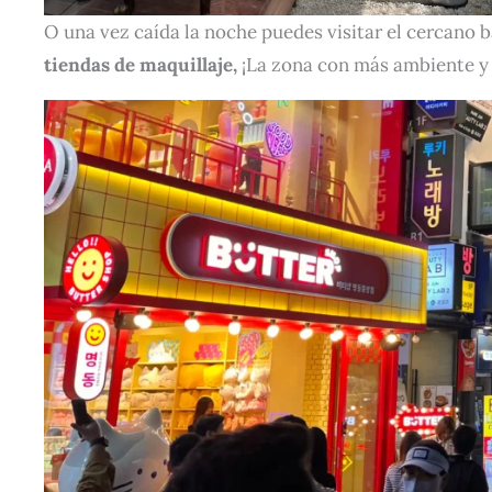
O una vez caída la noche puedes visitar el cercano 
tiendas de maquillaje,
¡La zona con más ambiente y 