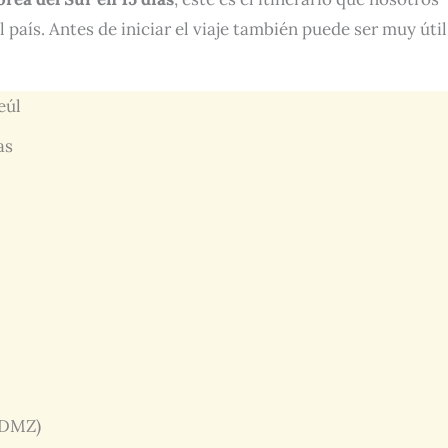
país. Antes de iniciar el viaje también puede ser muy útil
eúl
as
 (DMZ)