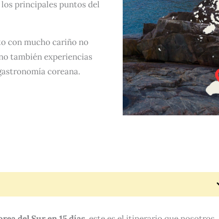
 los principales puntos del
ito con mucho cariño no
ino también experiencias
a gastronomía coreana.
rea del Sur en 15 días
, este es el itinerario que nosotros