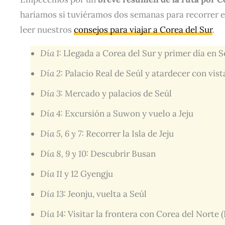
haríamos si tuviéramos dos semanas para recorrer el 
leer nuestros
consejos para viajar a Corea del Sur
.
Día 1:
Llegada a Corea del Sur y primer día en S
Día 2:
Palacio Real de Seúl y atardecer con vist
Día 3:
Mercado y palacios de Seúl
Día 4:
Excursión a Suwon y vuelo a Jeju
Día 5, 6 y 7:
Recorrer la Isla de Jeju
Día 8, 9 y 10:
Descubrir Busan
Día
11
y 12 Gyengju
Día 13:
Jeonju, vuelta a Seúl
Día 14:
Visitar la frontera con Corea del Norte