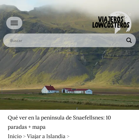
Ir
al
contenido
Qué ver en la península de Snaefellsnes: 10
paradas + mapa
Inicio
>
Viajar a Islandia
>