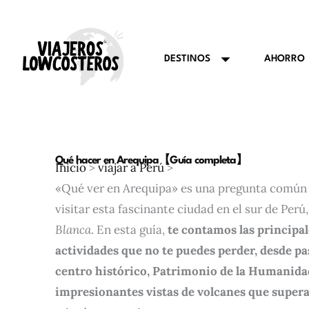
Ir
al
contenido
AHORRO
DESTINOS
Qué hacer en Arequipa【Guía completa】
Inicio
>
viajar a Perú
>
«Qué ver en Arequipa» es una pregunta común 
visitar esta fascinante ciudad en el sur de Per
Blanca
. En esta guía,
te contamos las principal
actividades que no te puedes perder, desde p
centro histórico, Patrimonio de la Humanidad
impresionantes vistas de volcanes que super