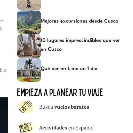
se
Mejores excursiones desde Cusco
d
10 lugares imprescindibles que ver
en Cusco
Qué ver en Lima en 1 día
í a
e
Empieza a planear tu viaje
Busca
vuelos baratos
Actividades
en Español