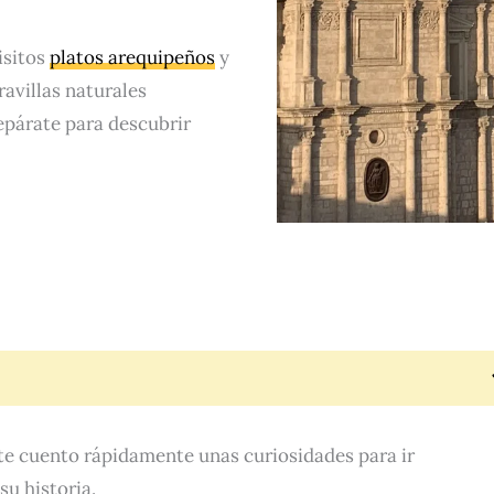
isitos
platos arequipeños
y
avillas naturales
repárate para descubrir
te cuento rápidamente unas curiosidades para ir
su historia.