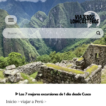
Ir
al
contenido
ᐈ Las 7 mejores excursiones de 1 día desde Cusco
Inicio
>
viajar a Perú
>