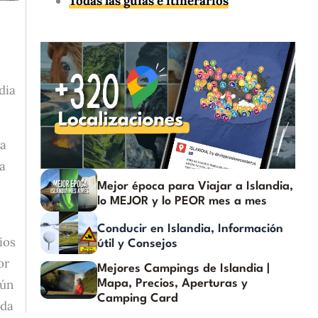
Todas las guías e itinerarios
dia
va
a
Mejor época para Viajar a Islandia,
lo MEJOR y lo PEOR mes a mes
Conducir en Islandia, Información
ios
útil y Consejos
or
Mejores Campings de Islandia |
gún
Mapa, Precios, Aperturas y
Camping Card
ida