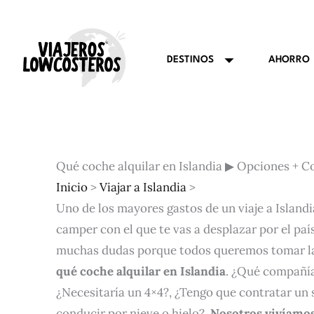
Ir
al
contenido
AHORRO
DESTINOS
Qué coche alquilar en Islandia ▶ Opciones + C
Inicio
>
Viajar a Islandia
>
Uno de los mayores gastos de un viaje a Islandia
camper con el que te vas a desplazar por el país
muchas dudas porque todos queremos tomar la
qué coche alquilar en Islandia
. ¿Qué compañía
¿Necesitaría un 4×4?, ¿Tengo que contratar un 
conducir por nieve o hielo?.
Nosotros vivíamos