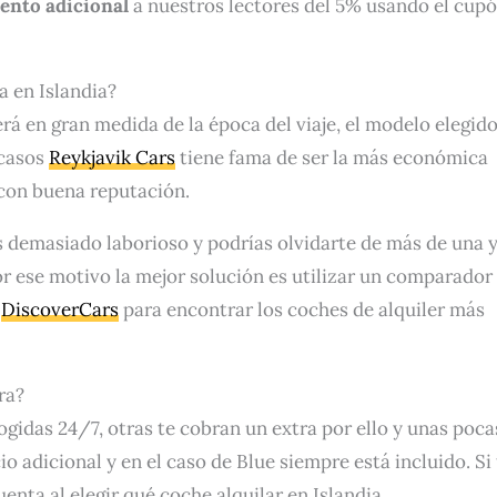
ento adicional
a nuestros lectores del 5% usando el cup
a en Islandia?
á en gran medida de la época del viaje, el modelo elegido
 casos
Reykjavik Cars
tiene fama de ser la más económica
con buena reputación.
 demasiado laborioso y podrías olvidarte de más de una 
 ese motivo la mejor solución es utilizar un comparador
n
DiscoverCars
para encontrar los coches de alquiler más
ra?
idas 24/7, otras te cobran un extra por ello y unas poca
o adicional y en el caso de Blue siempre está incluido. Si
enta al elegir qué coche alquilar en Islandia.