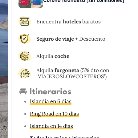
Corona Islandesa [sin comisiones]
Encuentra
hoteles
baratos
Seguro de viaje
+ Descuento
Alquila
coche
Alquila
furgoneta
(5% dto con
‘VIAJEROSLOWCOSTEROS’)
🚘
Itinerarios
Islandia en 6 días
Ring Road en 10 días
Islandia en 14 días