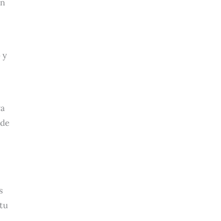
ón
 y
ya
 de
s
 tu