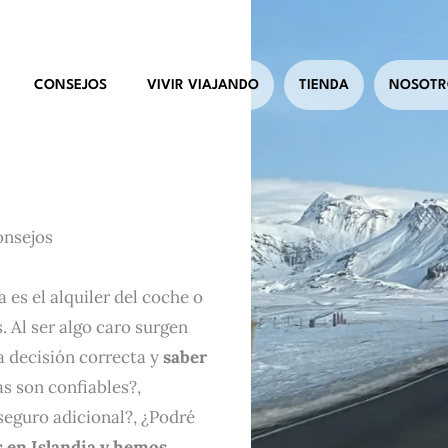
CONSEJOS
VIVIR VIAJANDO
TIENDA
NOSOTR
onsejos
 es el alquiler del coche o
. Al ser algo caro surgen
 decisión correcta y
saber
s son confiables?,
seguro adicional?, ¿Podré
 en Islandia y hemos