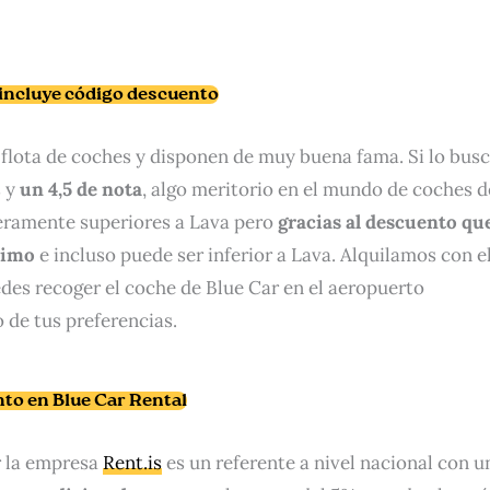
, incluye código descuento
flota de coches y disponen de muy buena fama. Si lo bus
s y
un 4,5 de nota
, algo meritorio en el mundo de coches d
igeramente superiores a Lava pero
gracias al descuento qu
simo
e incluso puede ser inferior a Lava. Alquilamos con e
edes recoger el coche de Blue Car en el aeropuerto
 de tus preferencias.
to en Blue Car Rental
r la empresa
Rent.is
es un referente a nivel nacional con u