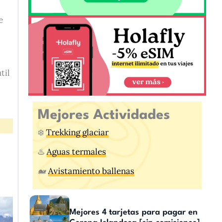
e
til
Mejores Actividades
❄️
Trekking glaciar
♨️
Aguas termales
🐋
Avistamiento ballenas
Mejores 4 tarjetas para pagar en