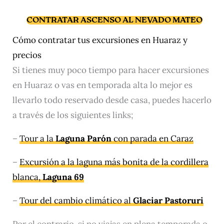
CONTRATAR ASCENSO AL NEVADO MATEO
Cómo contratar tus excursiones en Huaraz y
precios
Si tienes muy poco tiempo para hacer excursiones
en Huaraz o vas en temporada alta lo mejor es
llevarlo todo reservado desde casa, puedes hacerlo
a través de los siguientes links;
–
Tour a la
Laguna Parón
con parada en Caraz
–
Excursión a la laguna más bonita de la cordillera
blanca,
Laguna 69
–
Tour del cambio climático al
Glaciar Pastoruri