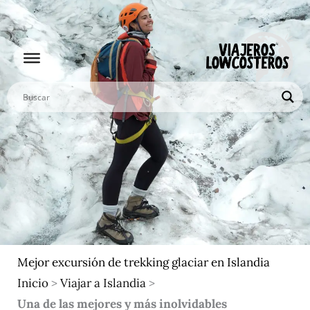
Ir
al
contenido
Mejor excursión de trekking glaciar en Islandia
Inicio
>
Viajar a Islandia
>
Una de las mejores y más inolvidables