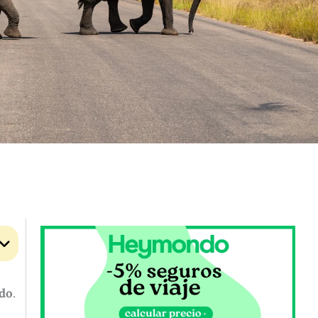
ado
.