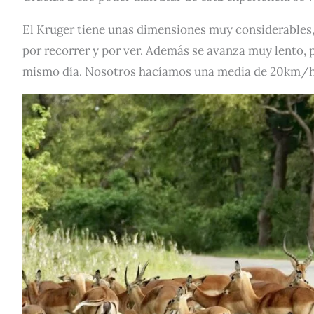
El Kruger tiene unas dimensiones muy considerables
por recorrer y por ver. Además se avanza muy lento, 
mismo día. Nosotros hacíamos una media de 20km/