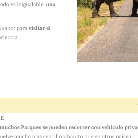
ndo es inigualable,
una
.
s saber para
visitar el
eriencia.
RE
muchos Parques se pueden recorrer con vehículo priv
 vuelve mucho más sencillo y barato que en otros países.