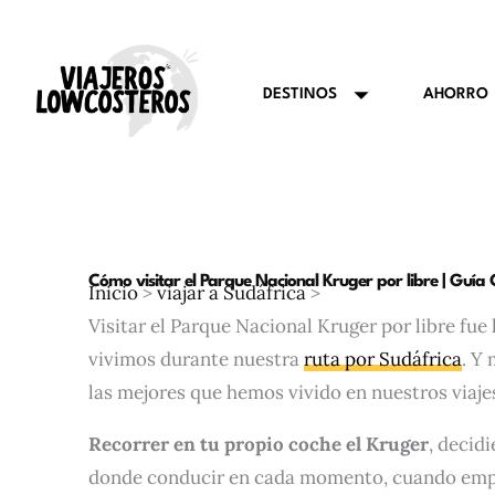
Ir
al
contenido
AHORRO
DESTINOS
Cómo visitar el Parque Nacional Kruger por libre | Guía
Inicio
>
viajar a Sudáfrica
>
Visitar el Parque Nacional Kruger por libre fue
vivimos durante nuestra
ruta por Sudáfrica
. Y
las mejores que hemos vivido en nuestros viaje
Recorrer en tu propio coche el Kruger
, decid
donde conducir en cada momento, cuando empe