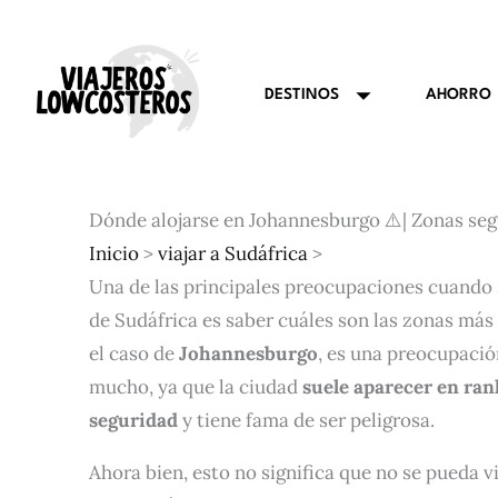
Ir
al
contenido
AHORRO
DESTINOS
Dónde alojarse en Johannesburgo ⚠️| Zonas se
Inicio
>
viajar a Sudáfrica
>
Una de las principales preocupaciones cuando s
de Sudáfrica es saber cuáles son las zonas más 
el caso de
Johannesburgo
, es una preocupaci
mucho, ya que la ciudad
suele aparecer en ran
seguridad
y tiene fama de ser peligrosa.
Ahora bien, esto no significa que no se pueda v