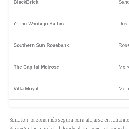
BlackBrick
Sand
⭐ The Wantage Suites
Ros
Southern Sun Rosebank
Ros
The Capital Melrose
Melr
Villa Moyal
Melr
Sandton, la zona más segura para alojarse en Johann
Si preguntas a un local donde alojarse en Johannesb