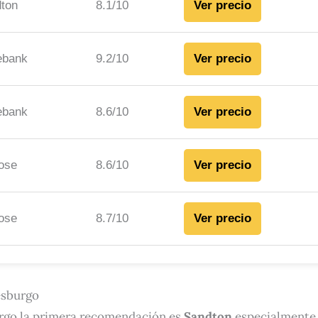
ton
8.1/10
Ver precio
ebank
9.2/10
Ver precio
ebank
8.6/10
Ver precio
ose
8.6/10
Ver precio
ose
8.7/10
Ver precio
esburgo
urgo la primera recomendación es
Sandton
especialmente 