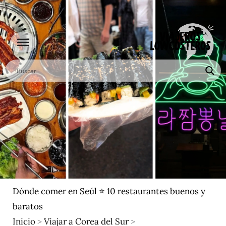
Ir
al
contenido
Dónde comer en Seúl ⭐ 10 restaurantes buenos y
baratos
Inicio
>
Viajar a Corea del Sur
>