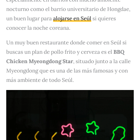
nocturno como el barrio universitario de Hongdae,
un buen lugar para
alojarse en Seúl
si quieres
conocer la noche coreana.
Un muy buen restaurante donde comer en Seúl si
buscas un plan de pollo frito y cerveza es el
BBQ
Chicken Myeongdong Star
, situado junto a la calle
Myeongdong que es una de las más famosas y con
más ambiente de todo Seúl.