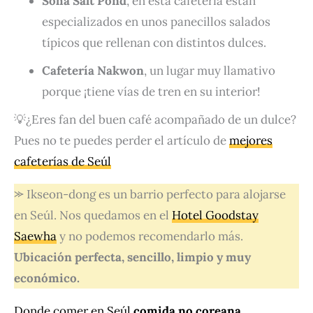
Soha Salt Pond
, en esta cafetería están
especializados en unos panecillos salados
típicos que rellenan con distintos dulces.
Cafetería Nakwon
, un lugar muy llamativo
porque ¡tiene vías de tren en su interior!
💡¿Eres fan del buen café acompañado de un dulce?
Pues no te puedes perder el artículo de
mejores
cafeterías de Seúl
⪼ Ikseon-dong es un barrio perfecto para alojarse
en Seúl. Nos quedamos en el
Hotel Goodstay
Saewha
y no podemos recomendarlo más.
Ubicación perfecta, sencillo, limpio y muy
económico.
Donde comer en Seúl
comida no coreana