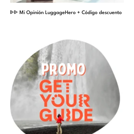
ᐈᐈ Mi Opinión LuggageHero + Código descuento