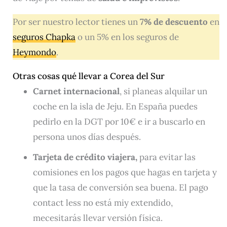
Por ser nuestro lector tienes un
7% de descuento
en
seguros Chapka
o un 5% en los seguros de
Heymondo
.
Otras cosas qué llevar a Corea del Sur
Carnet internacional
, si planeas alquilar un
coche en la isla de Jeju. En España puedes
pedirlo en la DGT por 10€ e ir a buscarlo en
persona unos días después.
Tarjeta de crédito viajera,
para evitar las
comisiones en los pagos que hagas en tarjeta y
que la tasa de conversión sea buena. El pago
contact less no está miy extendido,
mecesitarás llevar versión física.