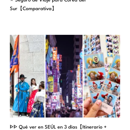
⭐ Seguro de Viaje para Corea del
Sur【Comparativa】
ᐈᐈ Qué ver en SEÚL en 3 días【Itinerario +