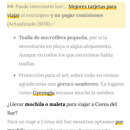
ᐈᐈ
Puede interesarte leer…
Mejores tarjetas para
viajar
al extranjero
y no pagar comisiones
(Actualizado 2026) ✅
Toalla de microfibra pequeña
, por si la
necesitarás en playa o algún alojamiento.
Aunque en todos los que estuvimos había
toallas.
Protección para el sol, sobre todo en verano
agradecerás una
gorra o sombrero.
En lugares
como
Gyeongju
escasea mucho la sombra.
¿Llevar
mochila o maleta
para viajar a Corea del
Sur?
Para un viaje a Corea del Sur nosotros optamos
por