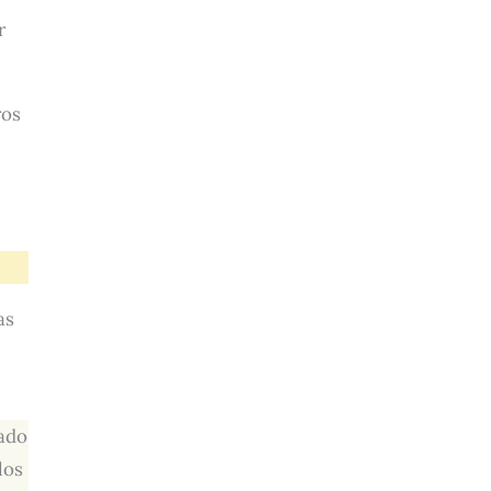
r
ros
as
lado
los