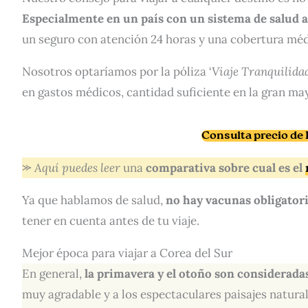
Especialmente en un país con un sistema de salud 
un seguro con atención 24 horas y una cobertura méd
Nosotros optaríamos por la póliza ‘
Viaje Tranquilida
en gastos médicos, cantidad suficiente en la gran ma
Consulta precio d
⪼
Aquí
puedes leer
una
comparativa sobre cual es el
Ya que hablamos de salud,
no hay vacunas obligatori
tener en cuenta antes de tu viaje.
Mejor época para viajar a Corea del Sur
En general,
la primavera
y
el otoño
son consideradas
muy agradable y a los espectaculares paisajes natural