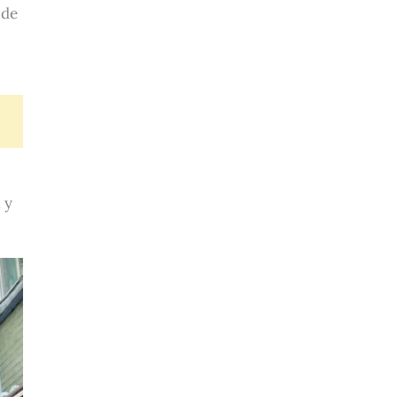
 de
 y