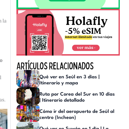
 la
so
Artículos relacionados
l
Qué ver en Seúl en 3 días |
Itinerario y mapa
Ruta por Corea del Sur en 10 días
as.
| Itinerario detallado
Cómo ir del aeropuerto de Seúl al
centro (Incheon)
Qué ver en Suwón en 1 día | La