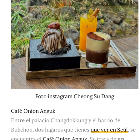
Foto instagram Cheong Su Dang
Café Onion Anguk
Entre el palacio Changdokkung y el barrio de
Bukchon, dos lugares que tienes
que ver en Seúl
, se
encuentra el
Café Onion Anguk
. Se trata de
un