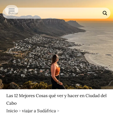
Ir
al
contenido
Las 12 Mejores Cosas qué ver y hacer en Ciudad del
Cabo
Inicio
>
viajar a Sudáfrica
>