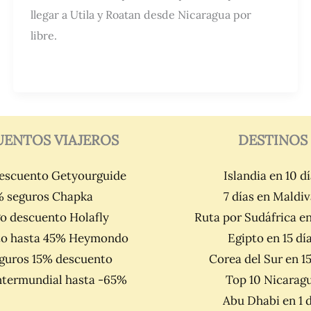
llegar a Utila y Roatan desde Nicaragua por
libre.
UENTOS VIAJEROS
DESTINOS
escuento Getyourguide
Islandia en 10 d
% seguros Chapka
7 días en Maldiv
o descuento Holafly
Ruta por Sudáfrica en
o hasta 45% Heymondo
Egipto en 15 dí
eguros 15% descuento
Corea del Sur en 15
ntermundial hasta -65%
Top 10 Nicarag
Abu Dhabi en 1 