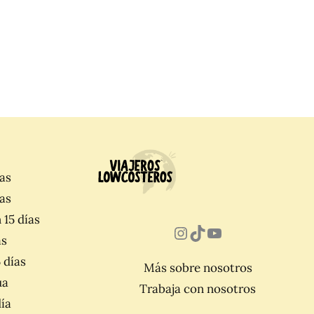
ías
as
 15 días
Instagram
TikTok
YouTube
as
 días
Más sobre nosotros
ua
Trabaja con nosotros
día