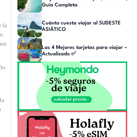
Guía Completa
Cuánto cuesta viajar al SUDESTE
 la
ASIÁTICO
ho
ños
Las 4 Mejores tarjetas para viajar –
Actualizado ✅
año
la
a