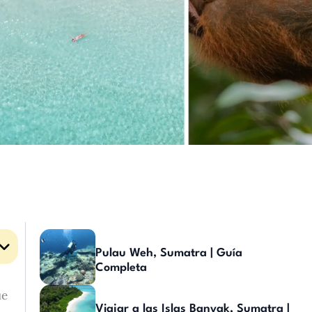
Pulau Weh, Sumatra | Guía
Completa
ue
Viajar a las Islas Banyak, Sumatra |