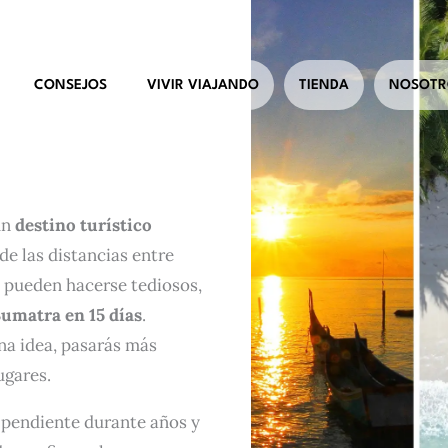
CONSEJOS
VIVIR VIAJANDO
TIENDA
NOSOTR
un
destino turístico
nde las distancias entre
s pueden hacerse tediosos,
Sumatra en 15 días
.
ena idea, pasarás más
ugares.
s pendiente durante años y