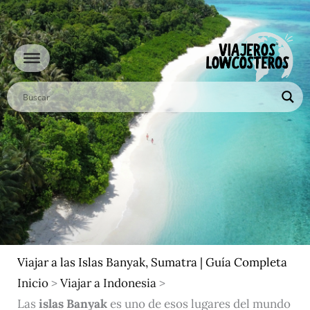
Ir
al
contenido
Viajar a las Islas Banyak, Sumatra | Guía Completa
Inicio
>
Viajar a Indonesia
>
Las
islas Banyak
es uno de esos lugares del mundo