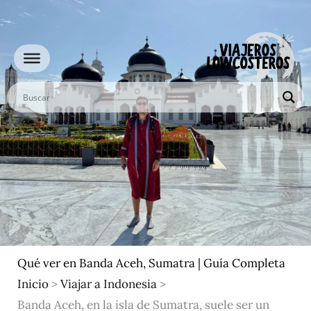
Ir
al
contenido
Qué ver en Banda Aceh, Sumatra | Guía Completa
Inicio
>
Viajar a Indonesia
>
Banda Aceh, en la isla de Sumatra, suele ser un