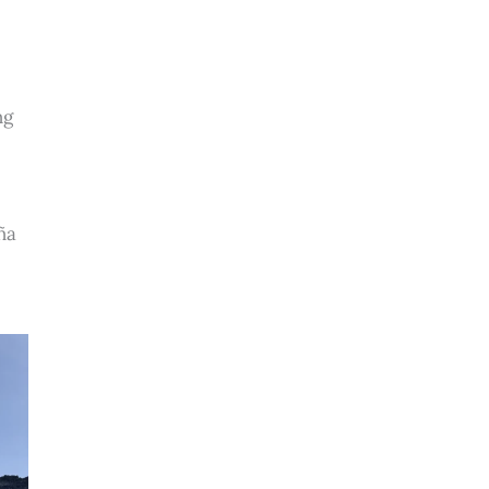
ng
ña