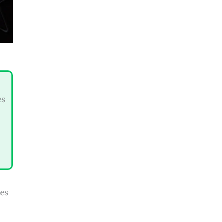
es
es