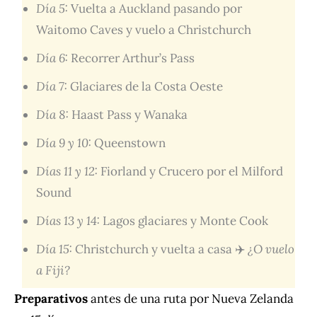
Día 5:
Vuelta a Auckland pasando por
Waitomo Caves y vuelo a Christchurch
Día 6:
Recorrer Arthur’s Pass
Día 7:
Glaciares de la Costa Oeste
Día 8:
Haast Pass y Wanaka
Día 9 y 10:
Queenstown
Días 11 y 12:
Fiorland y Crucero por el Milford
Sound
Días 13 y 14:
Lagos glaciares y Monte Cook
Día 15:
Christchurch y vuelta a casa ✈️
¿O vuelo
a Fiji?
Preparativos
antes de una ruta por Nueva Zelanda