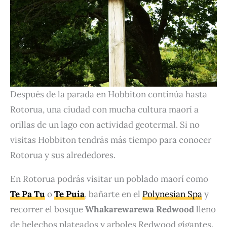
Después de la parada en Hobbiton continúa hasta
Rotorua, una ciudad con mucha cultura maorí a
orillas de un lago con actividad geotermal. Si no
visitas Hobbiton tendrás más tiempo para conocer
Rotorua y sus alrededores.
En Rotorua podrás visitar un poblado maorí como
Te Pa Tu
o
Te Puia
, bañarte en el
Polynesian Spa
y
recorrer el bosque
Whakarewarewa Redwood
lleno
de helechos plateados y arboles Redwood gigantes.