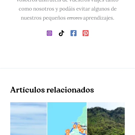
como nosotros y podáis evitar algunos de
nuestros pequeños e̵r̵r̵o̵r̵e̵s̵ aprendizajes.
Artículos relacionados