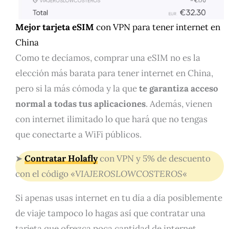
Mejor tarjeta eSIM
con VPN para tener internet en
China
Como te decíamos, comprar una eSIM no es la
elección más barata para tener internet en China,
pero si la más cómoda y la que
te garantiza acceso
normal a todas tus aplicaciones
. Además, vienen
con internet ilimitado lo que hará que no tengas
que conectarte a WiFi públicos.
➤
Contratar Holafly
con VPN y 5% de descuento
con el código «
VIAJEROSLOWCOSTEROS
«
Si apenas usas internet en tu día a día posiblemente
de viaje tampoco lo hagas así que contratar una
tarjeta que ofrezca poca cantidad de internet