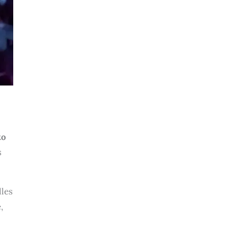
to
s
lles
,