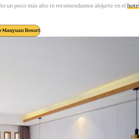
esto un poco más alto re recomendamos alojarte en el
hote
io Manyuan Resort