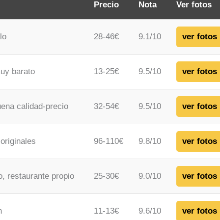
Precio
Nota
Ver fotos
lo
28-46€
9.1/10
ver fotos
muy barato
13-25€
9.5/10
ver fotos
uena calidad-precio
32-54€
9.5/10
ver fotos
originales
96-110€
9.8/10
ver fotos
o, restaurante propio
25-30€
9.0/10
ver fotos
n
11-13€
9.6/10
ver fotos