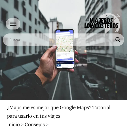
Ir
al
contenido
¿Maps.me es mejor que Google Maps? Tutorial
para usarlo en tus viajes
Inicio
>
Consejos
>