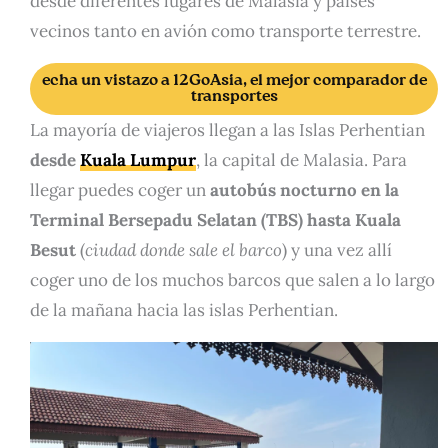
desde diferentes lugares de Malasia y países
vecinos tanto en avión como transporte terrestre.
echa un vistazo a 12GoAsia, el mejor comparador de
transportes
La mayoría de viajeros llegan a las Islas Perhentian
desde
Kuala Lumpur
, la capital de Malasia. Para
llegar puedes coger un
autobús nocturno en la
Terminal Bersepadu Selatan (TBS) hasta Kuala
Besut
(
ciudad donde sale el barco
) y una vez allí
coger uno de los muchos barcos que salen a lo largo
de la mañana hacia las islas Perhentian.