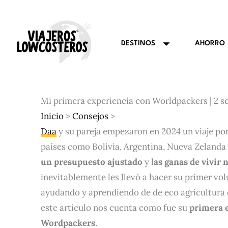
Ir
al
contenido
AHORRO
DESTINOS
Mi primera experiencia con Worldpackers | 2 
Inicio
>
Consejos
>
Daa
y su pareja empezaron en 2024 un viaje po
países como Bolivia, Argentina, Nueva Zelanda 
un presupuesto ajustado
y l
as ganas de vivir 
inevitablemente les llevó a hacer su primer vo
ayudando y aprendiendo de de eco agricultura 
este artículo nos cuenta como fue su
primera 
Wordpackers
.