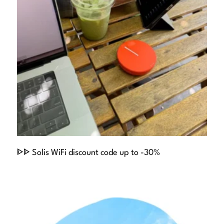
ᐈᐈ Solis WiFi discount code up to -30%