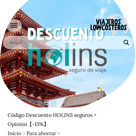
Ir
al
contenido
Código Descuento HOLINS seguros +
Opinión【-15%】
Inicio
>
Para ahorrar
>