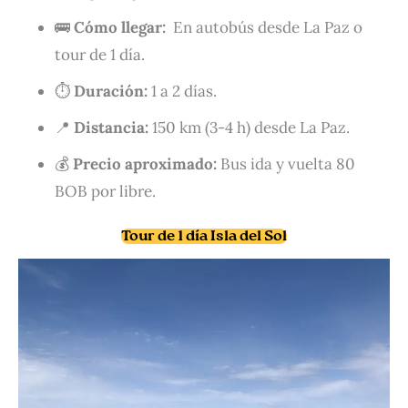
🚌
Cómo llegar:
En autobús desde La Paz o
tour de 1 día.
⏱️
Duración:
1 a 2 días.
📍
Distancia:
150 km (3-4 h) desde La Paz.
💰
Precio aproximado:
Bus ida y vuelta 80
BOB por libre.
Tour de 1 día Isla del Sol