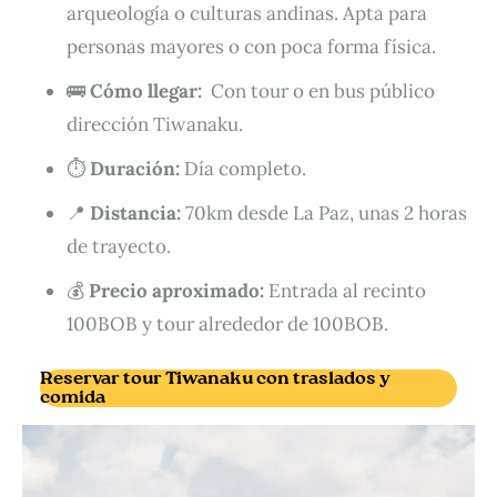
arqueología o culturas andinas. Apta para
personas mayores o con poca forma física.
🚌
Cómo llegar:
Con tour o en bus público
dirección Tiwanaku.
⏱️
Duración:
Día completo.
📍
Distancia:
70km desde La Paz, unas 2 horas
de trayecto.
💰
Precio aproximado:
Entrada al recinto
100BOB y tour alrededor de 100BOB.
Reservar tour Tiwanaku con traslados y
comida