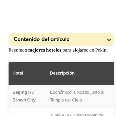
Contenido del artículo
Resumen
mejores hoteles
para alojarse en Pekín
Hotel
Descripción
P
Beijing RJ
Económico, ubicado junto al
6
Brown City
Templo del Cielo
Junto a la Ciudad Prohibida,