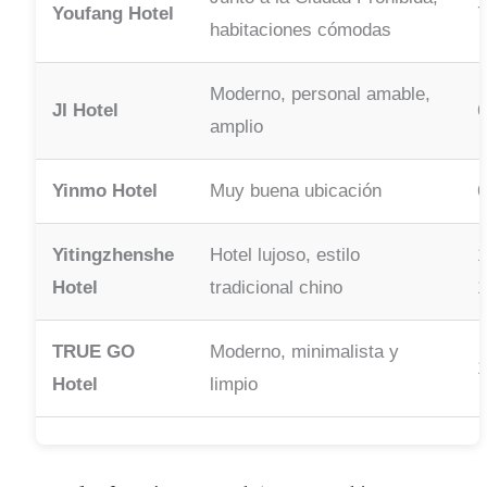
Youfang Hotel
7
habitaciones cómodas
Moderno, personal amable,
JI Hotel
6
amplio
Yinmo Hotel
Muy buena ubicación
6
Yitingzhenshe
Hotel lujoso, estilo
1
Hotel
tradicional chino
1
TRUE GO
Moderno, minimalista y
1
Hotel
limpio