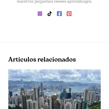
nuestros pequeños e̵r̵r̵o̵r̵e̵s̵ aprendizajes.
Artículos relacionados