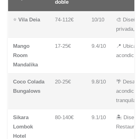
doble
⭐
Vila Deia
74-112€
10/10
🎨 Diseño
privada, 
Mango
17-25€
9.4/10
📍 Ubicac
Room
acondici
Mandalika
Coco Colada
20-25€
9.8/10
🌴 Desayu
Bungalows
acondicio
tranquila
Sikara
80-140€
9.1/10
🏝️ Diseño
Lombok
Restaura
Hotel