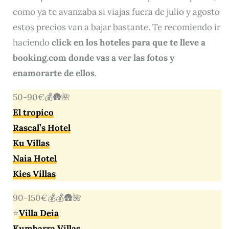
como ya te avanzaba si viajas fuera de julio y agosto
estos precios van a bajar bastante. Te recomiendo ir
haciendo
click en los hoteles para que te lleve a
booking.com donde vas a ver las fotos y
enamorarte de ellos
.
50-90€💰🛖🌺
El tropico
Rascal’s Hotel
Ku Villas
Naia Hotel
Kies Villas
90-150€💰💰🛖🌺
⭐
Villa Deia
Kumbarra Villas