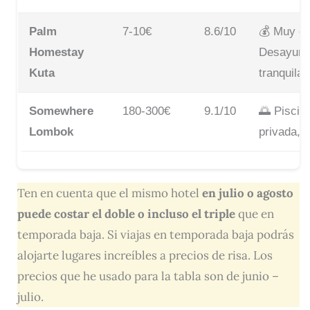
Palm
7-10€
8.6/10
💰 Muy e
Homestay
Desayuno 
Kuta
tranquila
Somewhere
180-300€
9.1/10
🌅 Piscina 
Lombok
privada, 
Ten en cuenta que el mismo hotel
en julio o agosto
puede costar el doble o incluso el triple
que en
temporada baja. Si viajas en temporada baja podrás
alojarte lugares increíbles a precios de risa. Los
precios que he usado para la tabla son de junio –
julio.