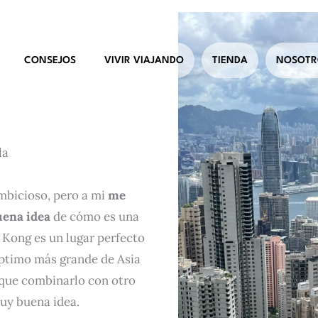
CONSEJOS
VIVIR VIAJANDO
TIENDA
NOSOTR
la
mbicioso, pero a mi
me
uena idea
de cómo es una
Kong es un lugar perfecto
éptimo más grande de Asia
 que combinarlo con otro
muy buena idea.