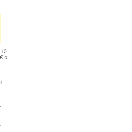
 10
0€ o
un
.
e