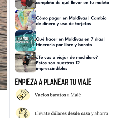
completo de qué llevar en tu maleta
Cómo pagar en Maldivas | Cambio
de dinero y uso de tarjetas
Qué hacer en Maldivas en 7 días |
Itinerario por libre y barato
¿Te vas a viajar de mochilero?
Estos son nuestros 12
imprescindibles
Empieza a planear tu viaje
Vuelos baratos
a Malé
Llévate
dólares desde casa
y ahorra