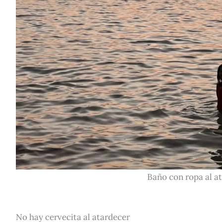
Baño con ropa al a
No hay cervecita al atardecer