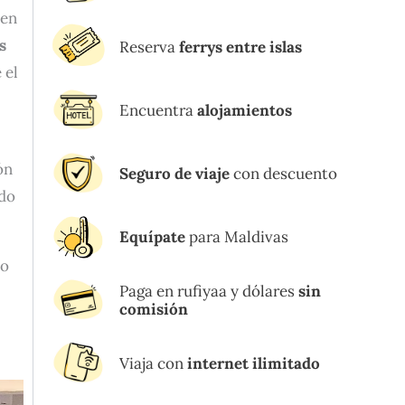
 en
s
Reserva
ferrys entre islas
 el
Encuentra
alojamientos
ón
Seguro de viaje
con descuento
ado
Equípate
para Maldivas
do
Paga en rufiyaa y dólares
sin
comisión
Viaja con
internet ilimitado