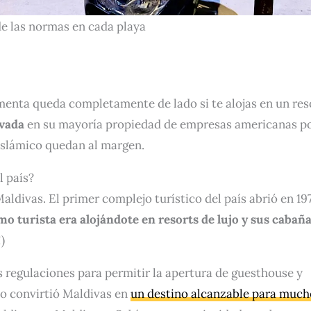
de las normas en cada playa
imenta queda completamente de lado si te alojas en un res
ivada
en su mayoría propiedad de empresas americanas p
 Islámico quedan al margen.
l país?
aldivas. El primer complejo turístico del país abrió en 19
mo turista era alojándote en resorts de lujo y sus cabañ
)
 regulaciones para permitir la apertura de guesthouse y
do convirtió Maldivas en
un destino alcanzable para much