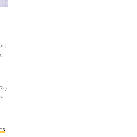
ort.
or
73 y
as
os