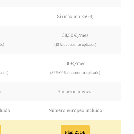
Sí (máximo 25GB)
38,50 €/mes
do)
(10 % descuento aplicado)
30€/mes
cado)
(32%+10% descuento aplicado)
a
Sin permanencia
luido
Número europeo incluido
Plan 25GB