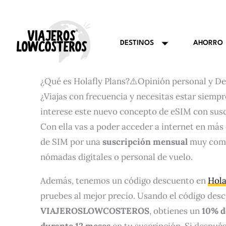
Ir
al
contenido
AHORRO
DESTINOS
¿Qué es Holafly Plans?⚠️Opinión personal y 
¿Viajas con frecuencia y necesitas estar siemp
interese este nuevo concepto de eSIM con sus
Con ella vas a poder acceder a internet en más
de SIM por una
suscripción mensual
muy compe
nómadas digitales o personal de vuelo.
Además, tenemos un código descuento en
Hola
pruebes al mejor precio. Usando el código des
VIAJEROSLOWCOSTEROS
, obtienes un
10% d