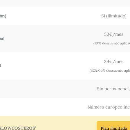
ón)
Sí (ilimitado)
50€/mes
ual
(10 % descuento aplica
39€/mes
l
(32%+10% descuento apli
Sin permanenci
Número europeo inc
ROSLOWCOSTEROS’
Plan ilimitado