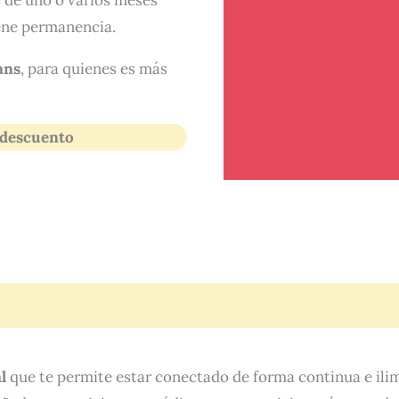
s de uno o varios meses
iene permanencia.
ans
, para quienes es más
 descuento
l
que te permite estar conectado de forma continua e il