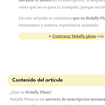
durante 12 meses
en tu suscripción. Si despué
crees que no es para ti, tranquilo, porque no t
En este artículo te contamos
que es Holafly Pl
interesante y nuestra experiencia usándolo.
➤
Contratar Holafly plans
con
Contenido del artículo
¿Qué es
Holafly Plans
?
Holafly Plans es un
servicio de suscripción mensua