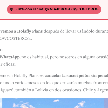
-10% con el código VIAJEROSLOWCOSTEROS
e vemos a Holafly Plans
después de llevar usándolo duran
LOWCOSTEROS
«.
ón
 WhatsApp
, no es habitual, pero nosotros en alguna ocasi
r eficaz.
vemos a Holafly Plans es
cancelar la suscripción sin pena
ndo uno o varios meses en los que cruzarás muchas fronte
 Iguazú, también a Bolivia en dos ocasiones, Chile y Arge