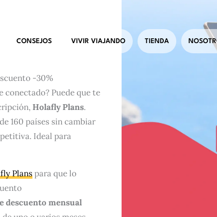
CONSEJOS
VIVIR VIAJANDO
TIENDA
NOSOTR
Descuento -30%
re conectado? Puede que te
cripción,
Holafly Plans
.
 de 160 países sin cambiar
titiva. Ideal para
fly Plans
para que lo
cuento
e descuento mensual