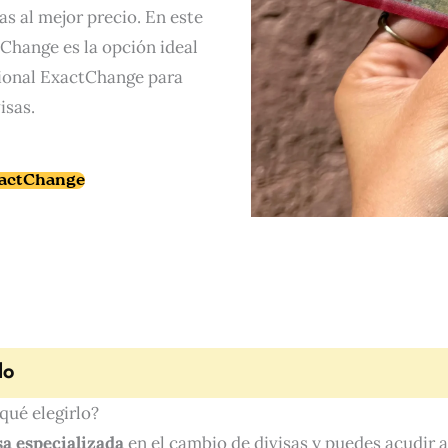
s al mejor precio. En este
Change es la opción ideal
ional ExactChange para
isas.
xactChange
lo
 qué elegirlo?
a especializada
en el cambio de divisas y puedes acudir a 