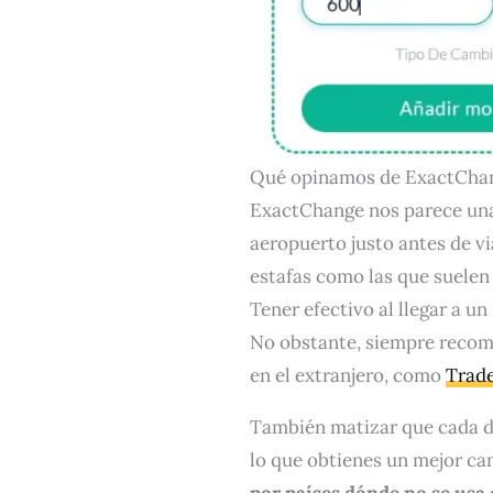
Qué opinamos de ExactCha
ExactChange nos parece una 
aeropuerto justo antes de vi
estafas como las que suele
Tener efectivo al llegar a u
No obstante, siempre recome
en el extranjero, como
Trad
También matizar que cada de
lo que obtienes un mejor c
por países dónde no se usa 