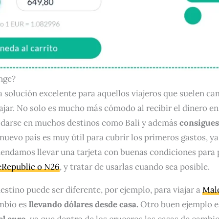
nge?
solución excelente para aquellos viajeros que suelen ca
ajar. No solo es mucho más cómodo al recibir el dinero en 
n darse en muchos destinos como Bali y además
consigues
n nuevo país es muy útil para cubrir los primeros gastos, y
ndamos llevar una tarjeta con buenas condiciones para p
eRepublic o N26
, y tratar de usarlas cuando sea posible.
stino puede ser diferente, por ejemplo, para viajar a
Mal
ambio es
llevando dólares desde casa.
Otro buen ejemplo e
el euro
, ya que dentro de los cruceros las casas de camb